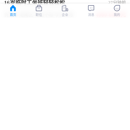
16岁临时工坐班轻轻松松
27分钟前
4000-6000元
贵港市-港南区
-经验不限
-学历不限
首页
职位
企业
消息
我的
环境好
加班费
全勤奖
五险
带薪年假
工作餐
广西无穷大人力资源管理有限公司1
认证
手机配件工人
28分钟前
5500元
贵港市-港北区
-经验不限
-学历不限
提供食宿
年底双薪
餐补
话补
房补
住房公积金
节日福利
带薪年假
班车接送
工作餐
年终奖
免费培训
晋升空间
广西无穷大人力资源管理有限公司1
认证