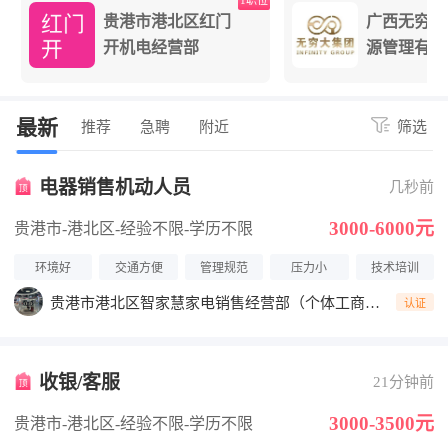
位
1职位
贵港市港北区红门
广西无穷大
开机电经营部
源管理有限
最新
推荐
急聘
附近
筛选
电器销售机动人员
几秒前
3000-6000元
贵港市-港北区
-经验不限
-学历不限
环境好
交通方便
管理规范
压力小
技术培训
贵港市港北区智家慧家电销售经营部（个体工商
认证
户）
收银/客服
21分钟前
3000-3500元
贵港市-港北区
-经验不限
-学历不限