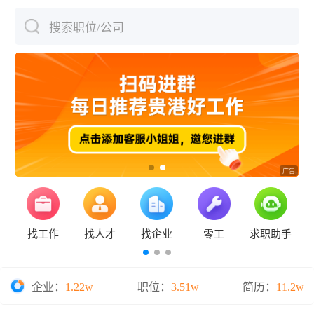
搜索职位/公司
下拉刷新
找工作
找人才
找企业
零工
求职助手
企业：
1.22w
职位：
3.51w
简历：
11.2w