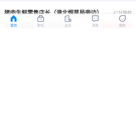
猪肉生鲜零售店长（港北烟草局旁边）
47分钟前
4000-6000元
贵港市-港北区
-1-3年
-学历不限
首页
职位
企业
消息
我的
节日福利
免费培训
晋升空间
广西华创农牧业发展有限公司
认证
猪肉生鲜零售店员（港北烟草局旁边）
47分钟前
3300-5000元
贵港市-港北区
-经验不限
-中专/中技
节日福利
免费培训
晋升空间
广西华创农牧业发展有限公司
认证
产康师（五险+补贴）
47分钟前