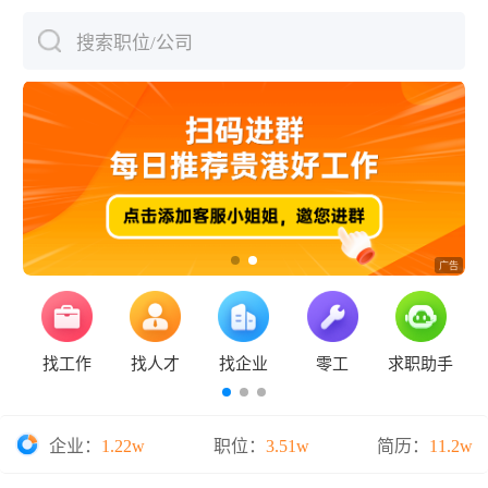
搜索职位/公司
下拉刷新
找工作
找人才
找企业
零工
求职助手
企业：
1.22w
职位：
3.51w
简历：
11.2w