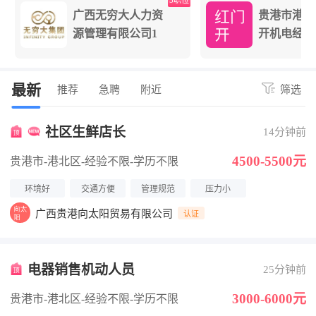
位
5职位
广西无穷大人力资
贵港市港北
源管理有限公司1
开机电经营
最新
推荐
急聘
附近
筛选
社区生鲜店长
14分钟前
4500-5500元
贵港市-港北区
-经验不限
-学历不限
环境好
交通方便
管理规范
压力小
广西贵港向太阳贸易有限公司
认证
电器销售机动人员
25分钟前
3000-6000元
贵港市-港北区
-经验不限
-学历不限